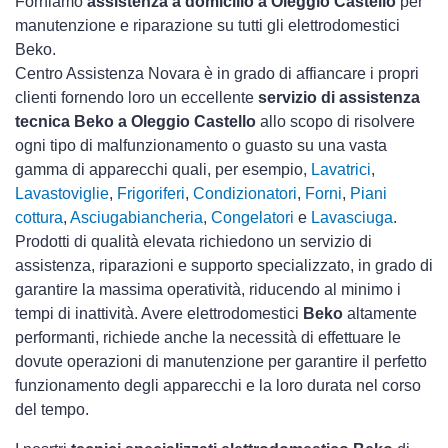
Forniamo
assistenza a domicilio a Oleggio Castello
per
manutenzione e riparazione su tutti gli elettrodomestici
Beko.
Centro Assistenza Novara è in grado di affiancare i propri
clienti fornendo loro un eccellente
servizio di assistenza
tecnica Beko a Oleggio Castello
allo scopo di risolvere
ogni tipo di malfunzionamento o guasto su una vasta
gamma di apparecchi quali, per esempio,
Lavatrici
,
Lavastoviglie
,
Frigoriferi
,
Condizionatori
,
Forni
,
Piani
cottura
,
Asciugabiancheria
,
Congelatori
e
Lavasciuga
.
Prodotti di qualità elevata richiedono un servizio di
assistenza, riparazioni e supporto specializzato, in grado di
garantire la massima operatività, riducendo al minimo i
tempi di inattività. Avere elettrodomestici
Beko
altamente
performanti, richiede anche la necessità di effettuare le
dovute operazioni di manutenzione per garantire il perfetto
funzionamento degli apparecchi e la loro durata nel corso
del tempo.