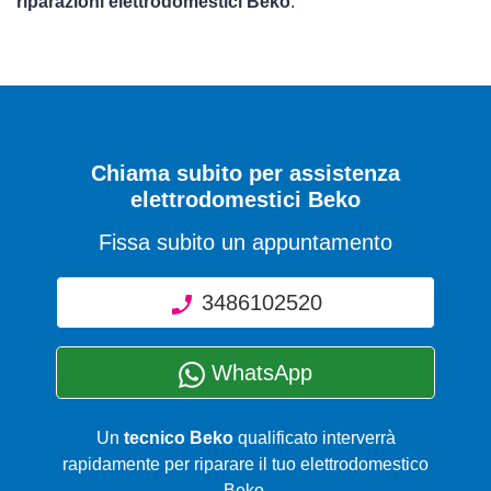
riparazioni elettrodomestici Beko
.
Chiama subito per assistenza
elettrodomestici Beko
Fissa subito un appuntamento
3486102520
WhatsApp
Un
tecnico Beko
qualificato interverrà
rapidamente per riparare il tuo elettrodomestico
Beko.