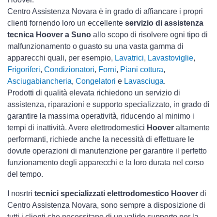
Centro Assistenza Novara è in grado di affiancare i propri
clienti fornendo loro un eccellente
servizio di assistenza
tecnica Hoover a Suno
allo scopo di risolvere ogni tipo di
malfunzionamento o guasto su una vasta gamma di
apparecchi quali, per esempio,
Lavatrici
,
Lavastoviglie
,
Frigoriferi
,
Condizionatori
,
Forni
,
Piani cottura
,
Asciugabiancheria
,
Congelatori
e
Lavasciuga
.
Prodotti di qualità elevata richiedono un servizio di
assistenza, riparazioni e supporto specializzato, in grado di
garantire la massima operatività, riducendo al minimo i
tempi di inattività. Avere elettrodomestici
Hoover
altamente
performanti, richiede anche la necessità di effettuare le
dovute operazioni di manutenzione per garantire il perfetto
funzionamento degli apparecchi e la loro durata nel corso
del tempo.
I nosrtri
tecnici specializzati elettrodomestico Hoover
di
Centro Assistenza Novara, sono sempre a disposizione di
tutti i clienti che necessitano di un valido supporto per la