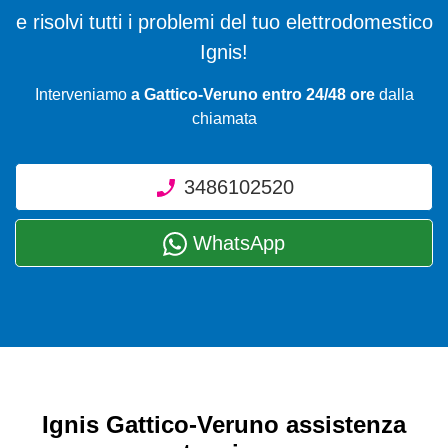
e risolvi tutti i problemi del tuo elettrodomestico
Ignis!
Interveniamo
a Gattico-Veruno entro 24/48 ore
dalla
chiamata
3486102520
WhatsApp
Ignis Gattico-Veruno assistenza