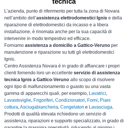
tecnica
L’azienda, punto di riferimento per tutta la zona di Novara
nell’ambito dell’
assistenza elettrodomestici Ignis
e della
riparazione di elettrodomestici da incasso e a libera
installazione, è rinomata anche per la sua capacità di
intervenire in modo tempestivo ed efficace.
Forniamo
assistenza a domicilio a Gattico-Veruno
per
manutenzione e riparazione su tutti gli elettrodomestici
Ignis.
Centro Assistenza Novara è in grado di affiancare i propri
clienti fornendo loro un eccellente
servizio di assistenza
tecnica Ignis a Gattico-Veruno
allo scopo di risolvere
ogni tipo di malfunzionamento o guasto su una vasta
gamma di apparecchi quali, per esempio,
Lavatrici
,
Lavastoviglie
,
Frigoriferi
,
Condizionatori
,
Forni
,
Piani
cottura
,
Asciugabiancheria
,
Congelatori
e
Lavasciuga
.
Prodotti di qualità elevata richiedono un servizio di
assistenza, riparazioni e supporto specializzato, in grado di
garantire la massima operatività, riducendo al minimo i