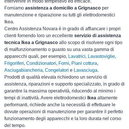
intervenire in modo tempestivo ed efficace.
Forniamo
assistenza a domicilio a Grignasco
per
manutenzione e riparazione su tutti gli elettrodomestici
Ikea.
Centro Assistenza Novara è in grado di affiancare i propri
clienti fornendo loro un eccellente
servizio di assistenza
tecnica Ikea a Grignasco
allo scopo di risolvere ogni tipo
di malfunzionamento o guasto su una vasta gamma di
apparecchi quali, per esempio,
Lavatrici
,
Lavastoviglie
,
Frigoriferi
,
Condizionatori
,
Forni
,
Piani cottura
,
Asciugabiancheria
,
Congelatori
e
Lavasciuga
.
Prodotti di qualità elevata richiedono un servizio di
assistenza, riparazioni e supporto specializzato, in grado di
garantire la massima operatività, riducendo al minimo i
tempi di inattività. Avere elettrodomestici
Ikea
altamente
performanti, richiede anche la necessità di effettuare le
dovute operazioni di manutenzione per garantire il perfetto
funzionamento degli apparecchi e la loro durata nel corso
del tempo.