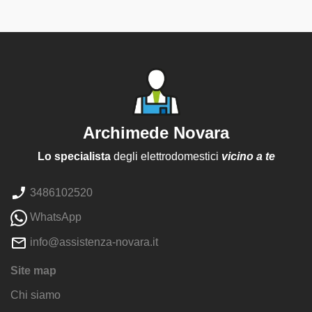
Archimede Novara
Lo specialista
degli elettrodomestici
vicino a te
3486102520
WhatsApp
info@assistenza-novara.it
Site map
Chi siamo