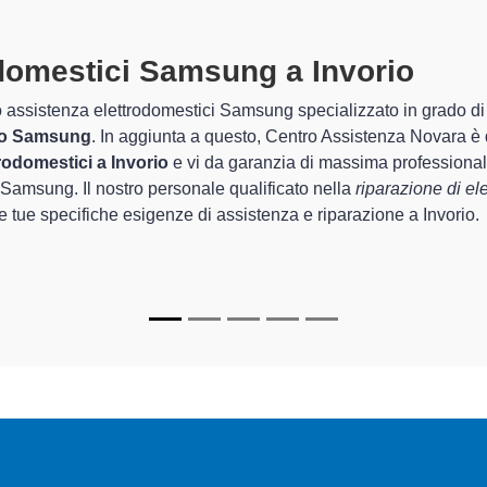
domestici Samsung A Invorio
specia
 Assistenza Novara sono in grado di garantire al cliente esperienz
azione e la
riparazione del tuo elettrodomestico Samsung a 
i.
alizzati
di Centro Assistenza Novara sono in grado di fornire inte
rfettamente funzionanti e durare a lungo nel tempo.