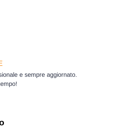
E
ssionale e sempre aggiornato.
 tempo!
o