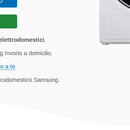
0
elettrodomestici
.
Invorio a domicilio.
no a te
.
ettrodomestico Samsung.