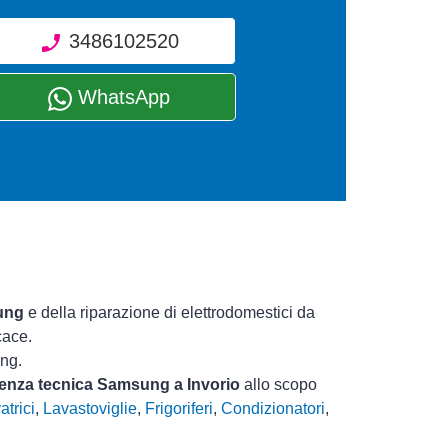
3486102520
WhatsApp
ung
e della riparazione di elettrodomestici da
cace.
ung.
stenza tecnica Samsung a Invorio
allo scopo
atrici
,
Lavastoviglie
,
Frigoriferi
,
Condizionatori
,