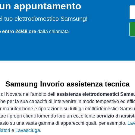
o un appuntamento
 del tuo elettrodomestico Samsung!
o entro 24/48 ore
dalla chiamata
Samsung Invorio assistenza tecnica
 di Novara nell’ambito dell’
assistenza elettrodomestici Sams
che per la sua capacità di intervenire in modo tempestivo ed effi
 manutenzione e riparazione su tutti gli elettrodomestici Sams
re i propri clienti fornendo loro un eccellente
servizio di assi
guasto su una vasta gamma di apparecchi quali, per esempio,
Lav
atori
e
Lavasciuga
.