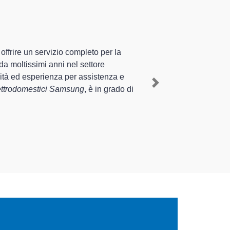
lizzati altamente preparati
a pluriennale nel territorio di Invorio e provincia
Invorio
, mediante il ripristino rapido del corretto
Next
rventi di diverse tipologie sugli elettrodomestici