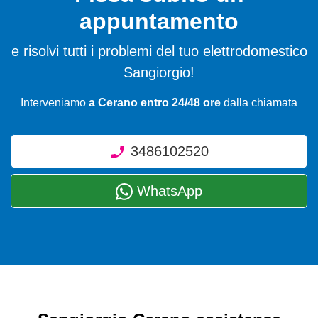
appuntamento
e risolvi tutti i problemi del tuo elettrodomestico
Sangiorgio!
Interveniamo
a Cerano entro 24/48 ore
dalla chiamata
3486102520
WhatsApp