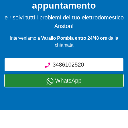
appuntamento
e risolvi tutti i problemi del tuo elettrodomestico
Ariston!
Interveniamo
a Varallo Pombia entro 24/48 ore
dalla
chiamata
3486102520
WhatsApp