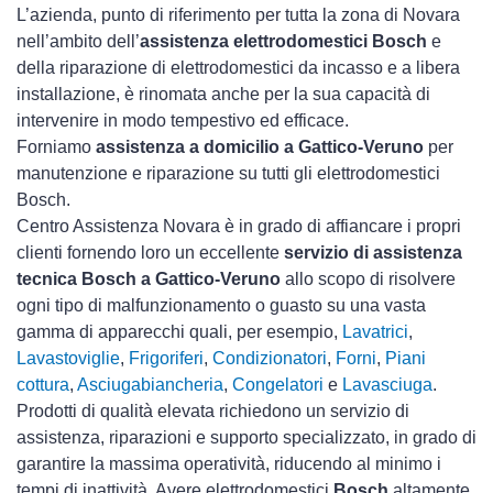
L’azienda, punto di riferimento per tutta la zona di Novara
nell’ambito dell’
assistenza elettrodomestici Bosch
e
della riparazione di elettrodomestici da incasso e a libera
installazione, è rinomata anche per la sua capacità di
intervenire in modo tempestivo ed efficace.
Forniamo
assistenza a domicilio a Gattico-Veruno
per
manutenzione e riparazione su tutti gli elettrodomestici
Bosch.
Centro Assistenza Novara è in grado di affiancare i propri
clienti fornendo loro un eccellente
servizio di assistenza
tecnica Bosch a Gattico-Veruno
allo scopo di risolvere
ogni tipo di malfunzionamento o guasto su una vasta
gamma di apparecchi quali, per esempio,
Lavatrici
,
Lavastoviglie
,
Frigoriferi
,
Condizionatori
,
Forni
,
Piani
cottura
,
Asciugabiancheria
,
Congelatori
e
Lavasciuga
.
Prodotti di qualità elevata richiedono un servizio di
assistenza, riparazioni e supporto specializzato, in grado di
garantire la massima operatività, riducendo al minimo i
tempi di inattività. Avere elettrodomestici
Bosch
altamente