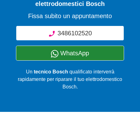
elettrodomestici Bosch
Fissa subito un appuntamento
3486102520
WhatsApp
Un
tecnico Bosch
qualificato interverrà
rapidamente per riparare il tuo elettrodomestico
Bosch.