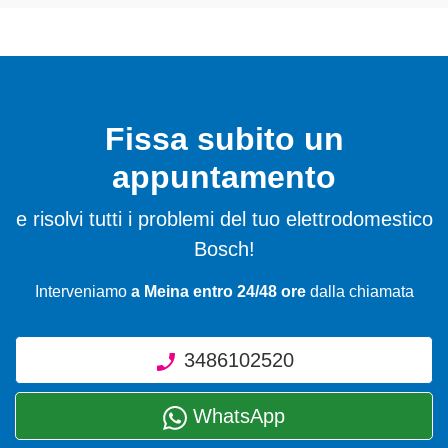
Fissa subito un
appuntamento
e risolvi tutti i problemi del tuo elettrodomestico
Bosch!
Interveniamo
a Meina entro 24/48 ore
dalla chiamata
3486102520
WhatsApp