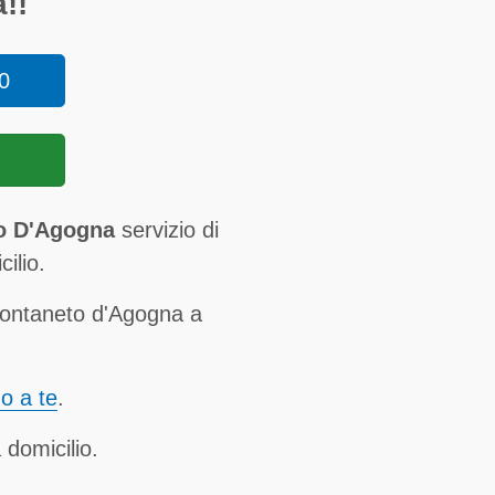
!!
0
to D'Agogna
servizio di
ilio.
Fontaneto d'Agogna a
no a te
.
 domicilio.