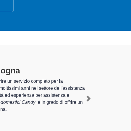
'Agogna
specializzati
perienza pluriennale nel territorio di Fontaneto
lettrodomestico Candy a Fontaneto d'Agogna
,
Next
nterventi di diverse tipologie sugli elettrodomestici da