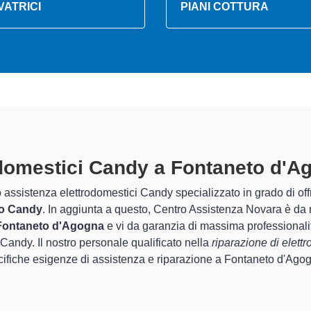
VATRICI
PIANI COTTURA
trodomestici Candy A Fontaneto D
parati
 Centro Assistenza Novara sono in grado di garantire al cliente es
quel che riguarda la sistemazione e la
riparazione del tuo e
ido del corretto funzionamento degli apparecchi.
ecializzati
di Centro Assistenza Novara sono in grado di fornire i
 perfettamente funzionanti e durare a lungo nel tempo.