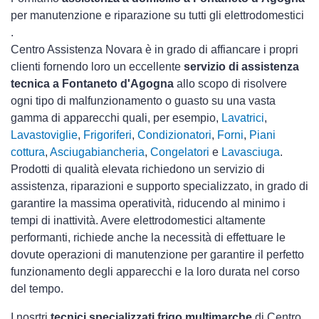
per manutenzione e riparazione su tutti gli elettrodomestici
.
Centro Assistenza Novara è in grado di affiancare i propri
clienti fornendo loro un eccellente
servizio di assistenza
tecnica a Fontaneto d'Agogna
allo scopo di risolvere
ogni tipo di malfunzionamento o guasto su una vasta
gamma di apparecchi quali, per esempio,
Lavatrici
,
Lavastoviglie
,
Frigoriferi
,
Condizionatori
,
Forni
,
Piani
cottura
,
Asciugabiancheria
,
Congelatori
e
Lavasciuga
.
Prodotti di qualità elevata richiedono un servizio di
assistenza, riparazioni e supporto specializzato, in grado di
garantire la massima operatività, riducendo al minimo i
tempi di inattività. Avere elettrodomestici
altamente
performanti, richiede anche la necessità di effettuare le
dovute operazioni di manutenzione per garantire il perfetto
funzionamento degli apparecchi e la loro durata nel corso
del tempo.
I nosrtri
tecnici specializzati frigo multimarche
di Centro