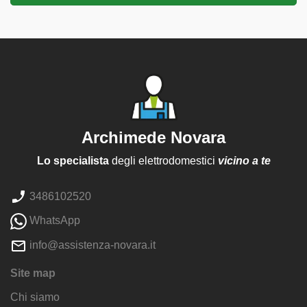
Archimede Novara
Lo specialista
degli elettrodomestici
vicino a te
3486102520
WhatsApp
info@assistenza-novara.it
Site map
Chi siamo