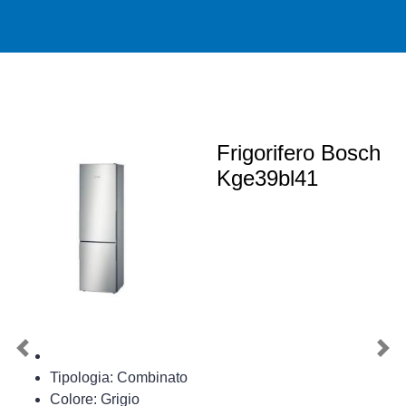
Frigorifero Bosch
Kge39bl41
Previous
Nex
Tipologia: Combinato
Colore: Grigio