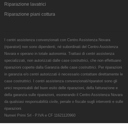
Riparazione lavatrici
Riparazione piani cottura
I centri assistenza convenzionati con Centro Assistenza Novara
(riparatori) non sono dipendenti, né subordinati del Centro Assistenza
Novara e operano in totale autonomia. Trattasi di centri assistenza
specializzati, non autorizzati dalle case costruttrici, che non effettuano
riparazioni coperte dalla Garanzia delle case costruttrici. Per riparazioni
in garanzia e/o centri autorizzati è necessario contattare direttamente le
case costruttrici. I centri assistenza convenzionati/riparatori sono gli
unici responsabili del buon esito delle riparazioni, della fatturazione e
della garanzia sulle riparazioni, esonerando il Centro Assistenza Novara
da qualsiasi responsabilità civile, penale o fiscale sugli interventi e sulle
riparazioni.
Numeri Primi Srl - P.IVA e CF 11621120960