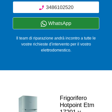
3486102520
WhatsApp
Il team di riparazione andrà incontro a tutte le
vostre richieste d'intervento per il vostro
elettrodomestico.
Frigorifero
Hotpoint Etm
17201 v