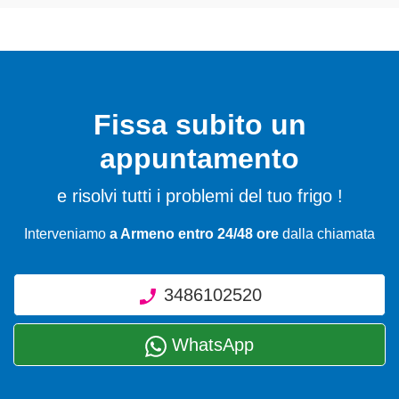
Fissa subito un
appuntamento
e risolvi tutti i problemi del tuo frigo !
Interveniamo
a Armeno entro 24/48 ore
dalla chiamata
3486102520
WhatsApp