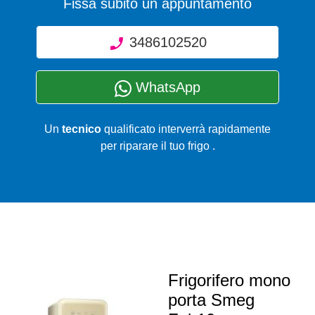
Fissa subito un appuntamento
3486102520
WhatsApp
Un
tecnico
qualificato interverrà rapidamente
per riparare il tuo frigo .
Frigorifero mono
porta Smeg