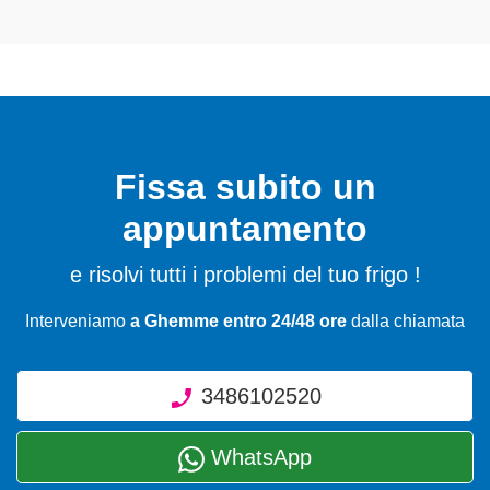
Fissa subito un
appuntamento
e risolvi tutti i problemi del tuo frigo !
Interveniamo
a Ghemme entro 24/48 ore
dalla chiamata
3486102520
WhatsApp