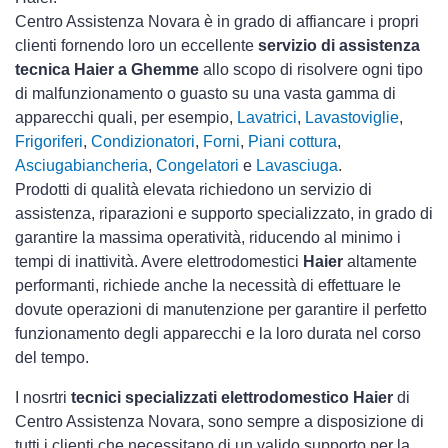
Centro Assistenza Novara è in grado di affiancare i propri
clienti fornendo loro un eccellente
servizio di assistenza
tecnica Haier a Ghemme
allo scopo di risolvere ogni tipo
di malfunzionamento o guasto su una vasta gamma di
apparecchi quali, per esempio,
Lavatrici
,
Lavastoviglie
,
Frigoriferi
,
Condizionatori
,
Forni
,
Piani cottura
,
Asciugabiancheria
,
Congelatori
e
Lavasciuga
.
Prodotti di qualità elevata richiedono un servizio di
assistenza, riparazioni e supporto specializzato, in grado di
garantire la massima operatività, riducendo al minimo i
tempi di inattività. Avere elettrodomestici
Haier
altamente
performanti, richiede anche la necessità di effettuare le
dovute operazioni di manutenzione per garantire il perfetto
funzionamento degli apparecchi e la loro durata nel corso
del tempo.
I nosrtri
tecnici specializzati elettrodomestico Haier
di
Centro Assistenza Novara, sono sempre a disposizione di
tutti i clienti che necessitano di un valido supporto per la