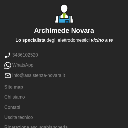
Archimede Novara
Lo specialista
degli elettrodomestici
vicino a te
3486102520
WhatsApp
info@assistenza-novara.it
Site map
Chi siamo
Contatti
Uscita tecnico
Riparazione asciugabiancheria