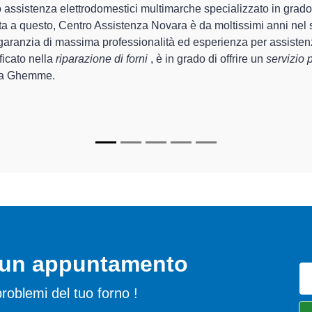
o Assistenza Novara sono in grado di garantire al cliente esperie
 la sistemazione e la
riparazione del tuo forno a Ghemme
, me
i.
Centro Assistenza Novara sono in grado di fornire interventi di d
ttamente funzionanti e durare a lungo nel tempo.
o un appuntamento
i problemi del tuo forno !