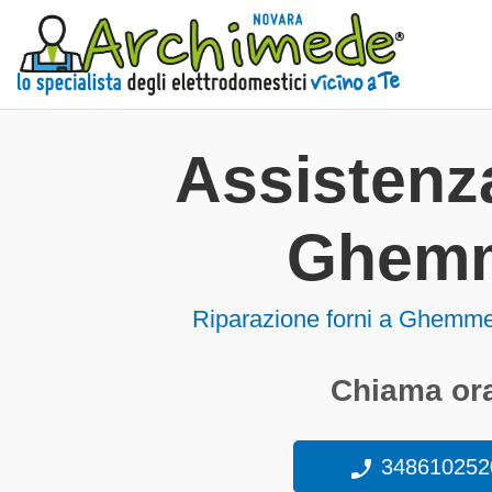
Assistenza
Ghem
Riparazione forni a Ghemm
Chiama ora
348610252