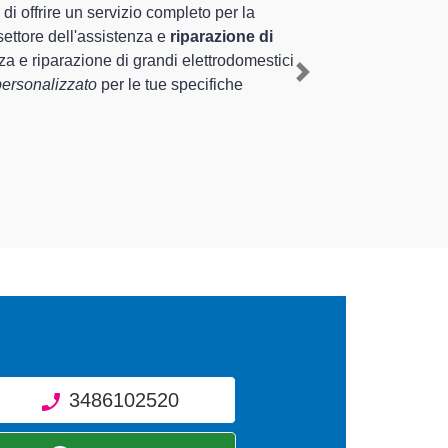
nza pluriennale nel territorio di Ghemme e
diante il ripristino rapido del corretto
Next
iverse tipologie sugli elettrodomestici da
3486102520