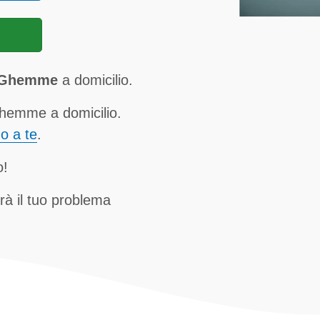
a Ghemme
a domicilio.
Ghemme a domicilio.
no a te
.
o!
rà il tuo problema