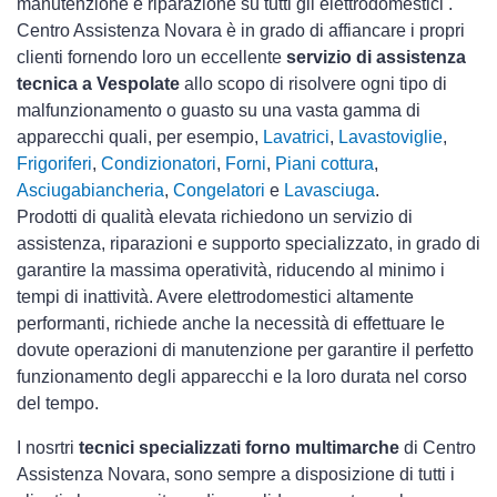
manutenzione e riparazione su tutti gli elettrodomestici .
Centro Assistenza Novara è in grado di affiancare i propri
clienti fornendo loro un eccellente
servizio di assistenza
tecnica a Vespolate
allo scopo di risolvere ogni tipo di
malfunzionamento o guasto su una vasta gamma di
apparecchi quali, per esempio,
Lavatrici
,
Lavastoviglie
,
Frigoriferi
,
Condizionatori
,
Forni
,
Piani cottura
,
Asciugabiancheria
,
Congelatori
e
Lavasciuga
.
Prodotti di qualità elevata richiedono un servizio di
assistenza, riparazioni e supporto specializzato, in grado di
garantire la massima operatività, riducendo al minimo i
tempi di inattività. Avere elettrodomestici
altamente
performanti, richiede anche la necessità di effettuare le
dovute operazioni di manutenzione per garantire il perfetto
funzionamento degli apparecchi e la loro durata nel corso
del tempo.
I nosrtri
tecnici specializzati forno multimarche
di Centro
Assistenza Novara, sono sempre a disposizione di tutti i