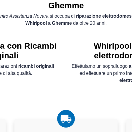
Ghemme
ntro Assistenza Novara
si occupa di
riparazione elettrodomest
Whirlpool a Ghemme
da oltre 20 anni.
ta con Ricambi
Whirlpool
inali
elettrod
parazioni
ricambi originali
Effettuiamo un sopralluogo
a
di alta qualità.
ed effettuare un primo in
elett