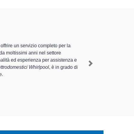
specializzati altamente
sperienza pluriennale nel territorio di Ghemme e
tico Whirlpool a Ghemme
, mediante il ripristino rapido
Next
e interventi di diverse tipologie sugli elettrodomestici