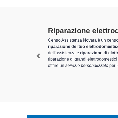
Tecnici Elet
preparati
 completo per la
nel settore
I tecnici specializzati di
a per assistenza e
provincia per quel che ri
Previous
rlpool
, è in grado di
del corretto funzionament
In più,
i tecnici Whirlpool
da riparare per farli torn