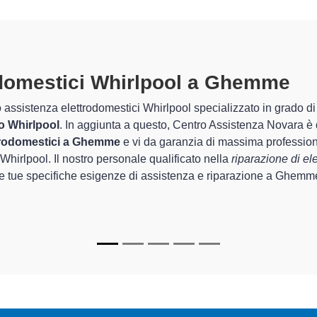
trodomestici Whirlpool A Ghemme
 Centro Assistenza Novara sono in grado di garantire al cliente e
guarda la sistemazione e la
riparazione del tuo elettrodomes
o degli apparecchi.
 specializzati
di Centro Assistenza Novara sono in grado di fornir
are perfettamente funzionanti e durare a lungo nel tempo.