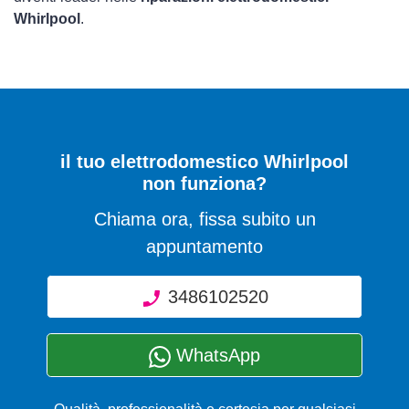
Whirlpool
.
il tuo elettrodomestico Whirlpool
non funziona?
Chiama ora, fissa subito un
appuntamento
3486102520
WhatsApp