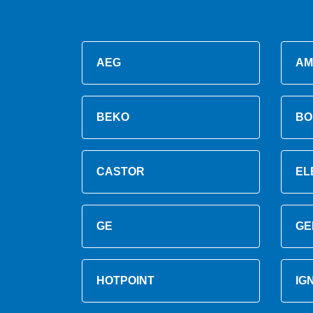
AEG
AM
BEKO
BO
CASTOR
EL
GE
GE
HOTPOINT
IG