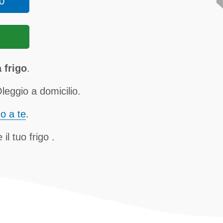
0
 frigo
.
leggio a domicilio.
no a te
.
il tuo frigo .