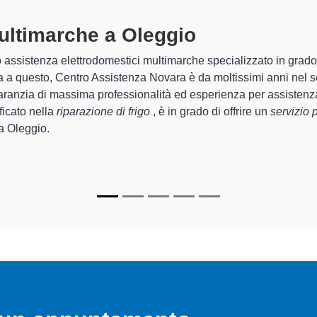
Multimarche A Oleggio
specializzati
tro Assistenza Novara sono in grado di garantire al cliente esperi
rda la sistemazione e la
riparazione del tuo frigo a Oleggio
, me
chi.
di Centro Assistenza Novara sono in grado di fornire interventi d
rfettamente funzionanti e durare a lungo nel tempo.