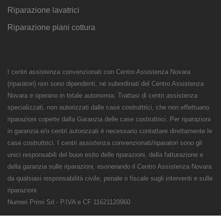
Riparazione lavatrici
Riparazione piani cottura
I centri assistenza convenzionati con Centro Assistenza Novara
(riparatori) non sono dipendenti, né subordinati del Centro Assistenza
Novara e operano in totale autonomia. Trattasi di centri assistenza
specializzati, non autorizzati dalle case costruttrici, che non effettuano
riparazioni coperte dalla Garanzia delle case costruttrici. Per riparazioni
in garanzia e/o centri autorizzati è necessario contattare direttamente le
case costruttrici. I centri assistenza convenzionati/riparatori sono gli
unici responsabili del buon esito delle riparazioni, della fatturazione e
della garanzia sulle riparazioni, esonerando il Centro Assistenza Novara
da qualsiasi responsabilità civile, penale o fiscale sugli interventi e sulle
riparazioni.
Numeri Primi Srl - P.IVA e CF 11621120960