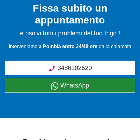
Fissa subito un
appuntamento
e risolvi tutti i problemi del tuo frigo !
Interveniamo
a Pombia entro 24/48 ore
dalla chiamata
3486102520
WhatsApp