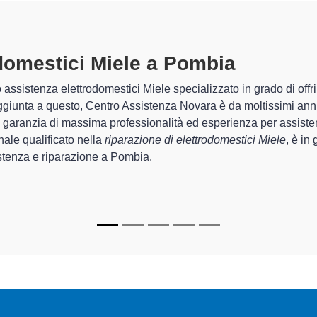
mestici Miele A Pombia
specializza
Assistenza Novara sono in grado di garantire al cliente esperienza
a sistemazione e la
riparazione del tuo elettrodomestico Miel
recchi.
i
di Centro Assistenza Novara sono in grado di fornire interventi 
amente funzionanti e durare a lungo nel tempo.