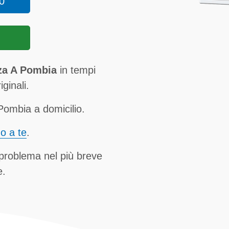
0
nza A Pombia
in tempi
ginali.
Pombia a domicilio.
no a te
.
 problema nel più breve
e.