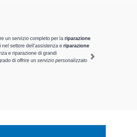
ti altamente preparati
 pluriennale nel territorio di Pombia e
e a Pombia
, mediante il ripristino rapido del
Next
di diverse tipologie sugli elettrodomestici da