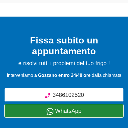
Fissa subito un
appuntamento
e risolvi tutti i problemi del tuo frigo !
Interveniamo
a Gozzano entro 24/48 ore
dalla chiamata
3486102520
WhatsApp