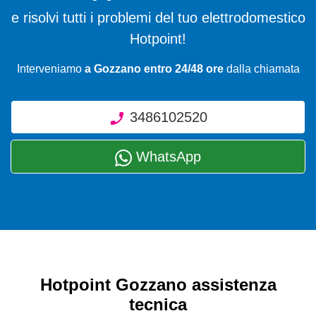
e risolvi tutti i problemi del tuo elettrodomestico
Hotpoint!
Interveniamo
a Gozzano entro 24/48 ore
dalla chiamata
3486102520
WhatsApp
Hotpoint Gozzano assistenza
tecnica