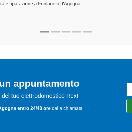
nici Rex specializzati
di Centro Assistenza Novara sono in grado d
 farli tornare perfettamente funzionanti e durare a lungo nel temp
o un appuntamento
emi del tuo elettrodomestico Rex!
Agogna entro 24/48 ore
dalla chiamata