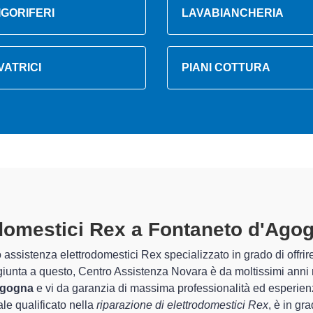
IGORIFERI
LAVABIANCHERIA
VATRICI
PIANI COTTURA
i Elettrodomestici Rex A Fontan
ti
ecializzati di Centro Assistenza Novara sono in grado di garantire
rovincia per quel che riguarda la sistemazione e la
riparazion
 rapido del corretto funzionamento degli apparecchi.