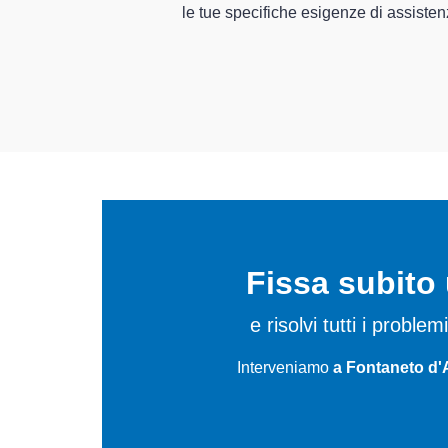
In più,
i tec
riparare per
Fissa subit
e risolvi tutti i probl
Interveniamo
a Fontaneto d'