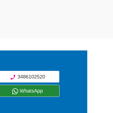
i fornire interventi di diverse tipologie sugli elettrodomestici 
o.
3486102520
WhatsApp