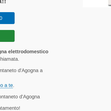
!!
0
gna elettrodomestico
chiamata.
ontaneto d'Agogna a
no a te
.
Fontaneto d'Agogna
ntamento!