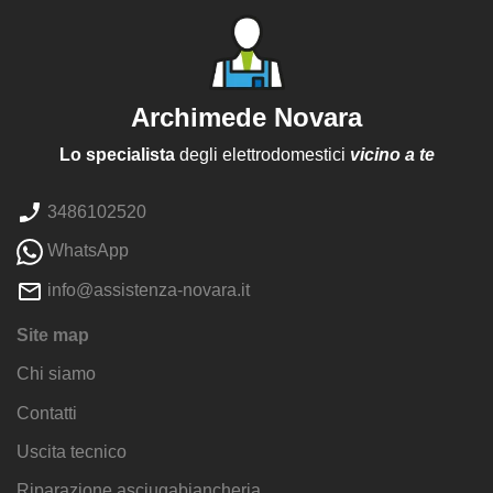
Archimede Novara
Lo specialista
degli elettrodomestici
vicino a te
3486102520
WhatsApp
info@assistenza-novara.it
Site map
Chi siamo
Contatti
Uscita tecnico
Riparazione asciugabiancheria