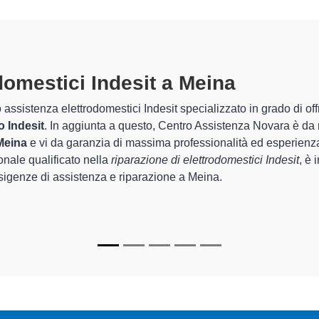
lettrodomestici Indesit A Meina
sp
zzati di Centro Assistenza Novara sono in grado di garantire al c
arda la sistemazione e la
riparazione del tuo elettrodomestico
gli apparecchi.
ndesit specializzati
di Centro Assistenza Novara sono in grado di 
i tornare perfettamente funzionanti e durare a lungo nel tempo.