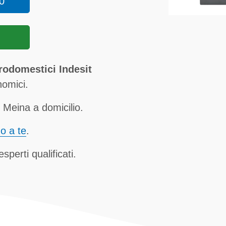
0
rodomestici Indesit
nomici.
 Meina a domicilio.
no a te
.
sperti qualificati.