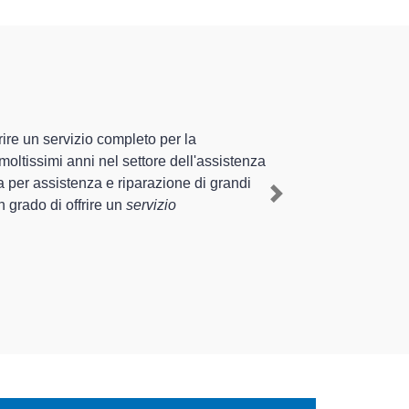
ecializzati altamente preparati
liente esperienza pluriennale nel territorio di Meina e provincia
 Indesit a Meina
, mediante il ripristino rapido del corretto
Next
fornire interventi di diverse tipologie sugli elettrodomestici da