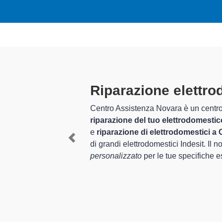
Tecnici Elettrodome
preparati
I tecnici specializzati di Centro Assis
e provincia per quel che riguarda la 
Previous
rapido del corretto funzionamento deg
In più,
i tecnici Indesit specializzati
d
riparare per farli tornare perfettamen