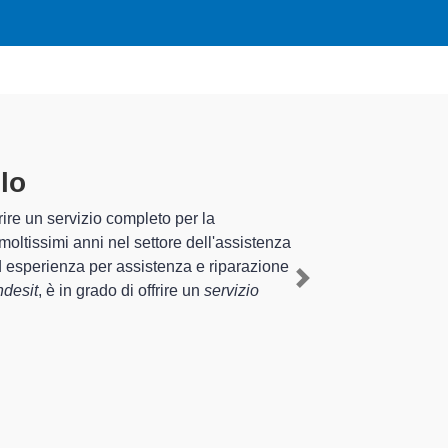
ecializzati altamente
riennale nel territorio di Oleggio Castello
 a Oleggio Castello
, mediante il ripristino
Next
 diverse tipologie sugli elettrodomestici da