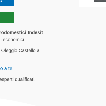
0
rodomestici Indesit
i economici.
 Oleggio Castello a
no a te
.
sperti qualificati.