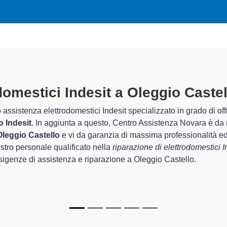
stici Indesit A Oleggio Castello
sp
tenza Novara sono in grado di garantire al cliente esperienza plu
sistemazione e la
riparazione del tuo elettrodomestico Indesit
li apparecchi.
i Centro Assistenza Novara sono in grado di fornire interventi di
te funzionanti e durare a lungo nel tempo.