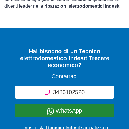
diventi leader nelle
riparazioni elettrodomestici Indesit
.
Hai bisogno di un Tecnico
elettrodomestico Indesit Trecate
economico?
Contattaci
3486102520
WhatsApp
Il nostro staff
tecnico Indesit
specializzato