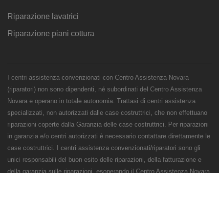
Riparazione lavatrici
Riparazione piani cottura
I centri assistenza convenzionati con Centro Assistenza Novara
(riparatori) non sono dipendenti, né subordinati del Centro Assistenza
Novara e operano in totale autonomia. Trattasi di centri assistenza
specializzati, non autorizzati dalle case costruttrici, che non effettuano
riparazioni coperte dalla Garanzia delle case costruttrici. Per riparazioni
in garanzia e/o centri autorizzati è necessario contattare direttamente le
case costruttrici. I centri assistenza convenzionati/riparatori sono gli
unici responsabili del buon esito delle riparazioni, della fatturazione e
della garanzia sulle riparazioni, esonerando il Centro Assistenza Novara
da qualsiasi responsabilità civile, penale o fiscale sugli interventi e sulle
riparazioni.
Numeri Primi Srl - P.IVA e CF 11621120960