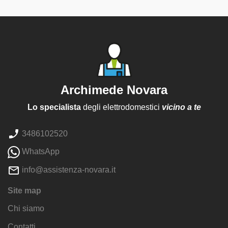
Archimede Novara
Lo specialista
degli elettrodomestici
vicino a te
3486102520
WhatsApp
info@assistenza-novara.it
Site map
Chi siamo
Contatti