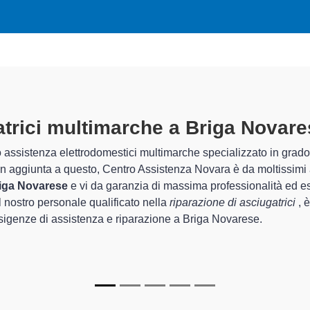
ugatrici Multimarche A Briga Nova
 Centro Assistenza Novara sono in grado di garantire al cliente e
guarda la sistemazione e la
riparazione della tua asciugatrice
gli apparecchi.
zati
di Centro Assistenza Novara sono in grado di fornire intervent
 perfettamente funzionanti e durare a lungo nel tempo.