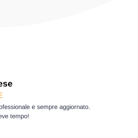
ese
E
rofessionale e sempre aggiornato.
reve tempo!