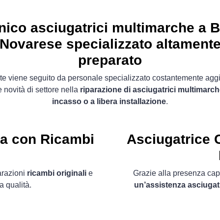
nico asciugatrici multimarche a B
Novarese specializzato altament
preparato
ente viene seguito da personale specializzato costantemente agg
e novità di settore nella
riparazione di asciugatrici multimarc
incasso o a libera installazione
.
ta con Ricambi
Asciugatrice
C
arazioni
ricambi originali
e
Grazie alla presenza capil
a qualità.
un’assistenza asciugat