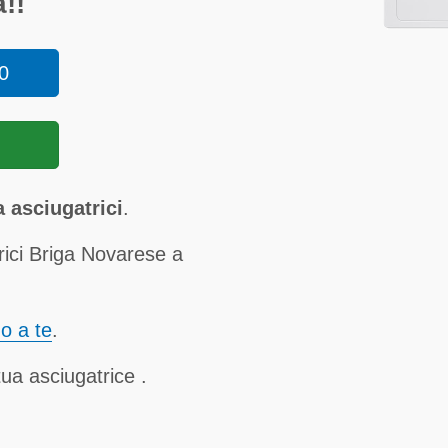
!!
0
 asciugatrici
.
rici Briga Novarese a
no a te
.
ua asciugatrice .