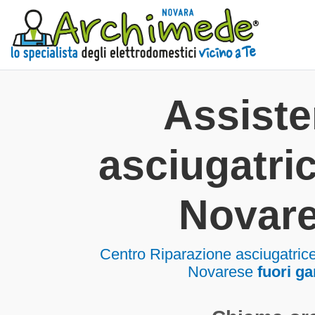
Assist
asciugatric
Novar
Centro Riparazione asciugatric
Novarese
fuori ga