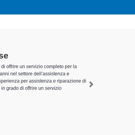
rese
specializzati altamente
sperienza pluriennale nel territorio di Briga Novarese e
 a Briga Novarese
, mediante il ripristino rapido del
Next
i di diverse tipologie sugli elettrodomestici da