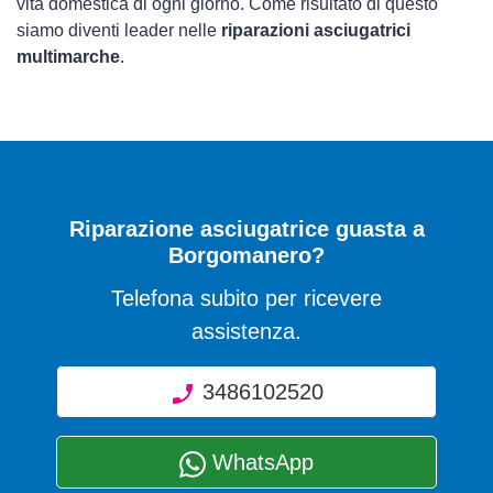
vita domestica di ogni giorno. Come risultato di questo
siamo diventi leader nelle
riparazioni asciugatrici
multimarche
.
Riparazione asciugatrice guasta a
Borgomanero?
Telefona subito per ricevere
assistenza.
3486102520
WhatsApp