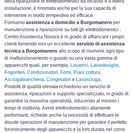
della riparazione di elettrodomestici da incasso e a libera
installazione, è rinomata anche per la sua capacità di
intervenire in modo tempestivo ed efficace.
Forniamo
assistenza a domicilio a Borgomanero
per
manutenzione e riparazione su tutti gli elettrodomestici .
Centro Assistenza Novara è in grado di affiancare i propri
clienti fornendo loro un eccellente
servizio di assistenza
tecnica a Borgomanero
allo scopo di risolvere ogni tipo
di malfunzionamento o guasto su una vasta gamma di
apparecchi quali, per esempio,
Lavatrici
,
Lavastoviglie
,
Frigoriferi
,
Condizionatori
,
Forni
,
Piani cottura
,
Asciugabiancheria
,
Congelatori
e
Lavasciuga
.
Prodotti di qualità elevata richiedono un servizio di
assistenza, riparazioni e supporto specializzato, in grado di
garantire la massima operatività, riducendo al minimo i
tempi di inattività. Avere elettrodomestici
altamente
performanti, richiede anche la necessità di effettuare le
dovute operazioni di manutenzione per garantire il perfetto
funzionamento degli apparecchi e la loro durata nel corso