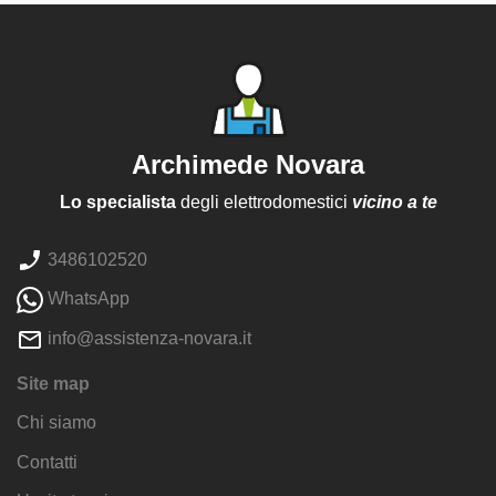
Archimede Novara
Lo specialista
degli elettrodomestici
vicino a te
3486102520
WhatsApp
info@assistenza-novara.it
Site map
Chi siamo
Contatti