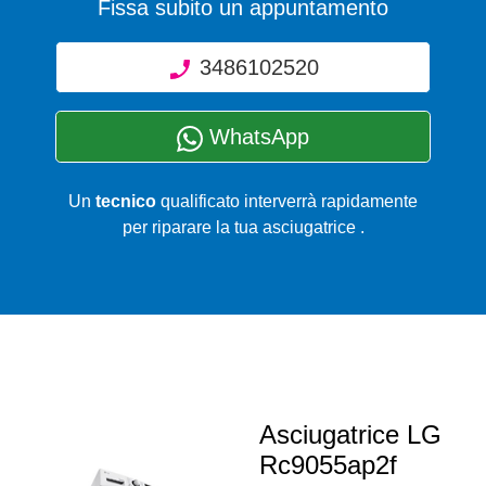
Fissa subito un appuntamento
3486102520
WhatsApp
Un
tecnico
qualificato interverrà rapidamente
per riparare la tua asciugatrice .
Asciugatrice LG
Rc9055ap2f