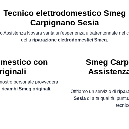
Tecnico elettrodomestico Smeg
Carpignano Sesia
o Assistenza Novara vanta un’esperienza ultratrentennale nel
della
riparazione elettrodomestici Smeg
.
omestico con
Smeg Carp
iginali
Assistenza
il nostro personale provvederà
n
ricambi Smeg originali
.
Offriamo un servizio di
ripar
Sesia
di alta qualità, punt
tecnic