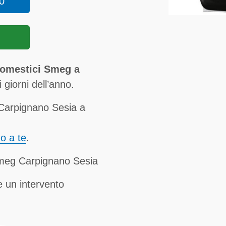
0
domestici Smeg a
i giorni dell’anno.
Carpignano Sesia a
no a te
.
Smeg Carpignano Sesia
 un intervento