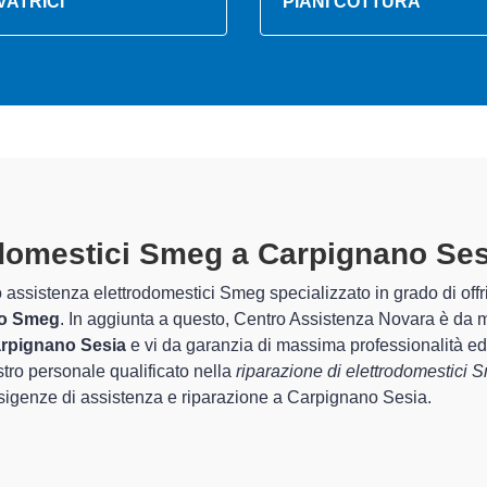
VATRICI
PIANI COTTURA
trodomestici Smeg A Carpignano S
 Centro Assistenza Novara sono in grado di garantire al cliente e
riguarda la sistemazione e la
riparazione del tuo elettrodome
onamento degli apparecchi.
cializzati
di Centro Assistenza Novara sono in grado di fornire in
 perfettamente funzionanti e durare a lungo nel tempo.