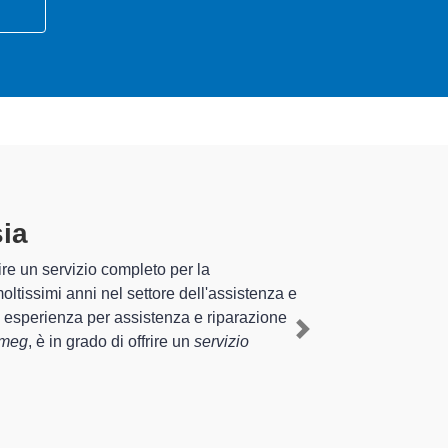
esia
specializzati altamente
sperienza pluriennale nel territorio di Carpignano Sesia
stico Smeg a Carpignano Sesia
, mediante il ripristino
Next
terventi di diverse tipologie sugli elettrodomestici da