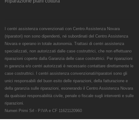
Riparazione piani cottura
I centri assistenza convenzionati con Centro Assistenza Novara
(riparatori) non sono dipendenti, né subordinati del Centro Assistenza
Novara e operano in totale autonomia. Trattasi di centri assistenza
specializzati, non autorizzati dalle case costruttrici, che non effettuano
riparazioni coperte dalla Garanzia delle case costruttrici. Per riparazioni
in garanzia e/o centri autorizzati è necessario contattare direttamente le
case costruttrici. I centri assistenza convenzionati/riparatori sono gli
unici responsabili del buon esito delle riparazioni, della fatturazione e
della garanzia sulle riparazioni, esonerando il Centro Assistenza Novara
da qualsiasi responsabilità civile, penale o fiscale sugli interventi e sulle
riparazioni.
Numeri Primi Srl - P.IVA e CF 11621120960