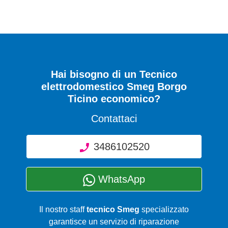
Hai bisogno di un Tecnico
elettrodomestico Smeg Borgo
Ticino economico?
Contattaci
3486102520
WhatsApp
Il nostro staff
tecnico Smeg
specializzato
garantisce un servizio di riparazione