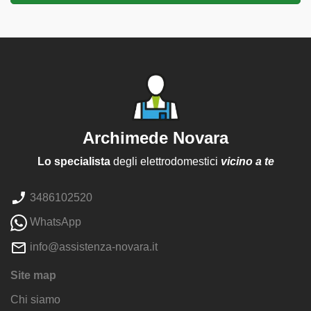
Archimede Novara
Lo specialista
degli elettrodomestici
vicino a te
3486102520
WhatsApp
info@assistenza-novara.it
Site map
Chi siamo