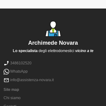
Archimede Novara
Lo specialista
degli elettrodomestici
vicino a te
3486102520
WhatsApp
info@assistenza-novara.it
Site map
Chi siamo