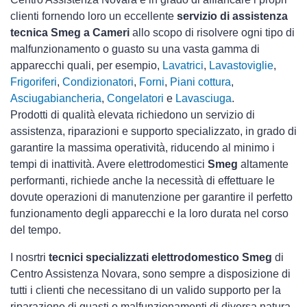
clienti fornendo loro un eccellente
servizio di assistenza
tecnica Smeg a Cameri
allo scopo di risolvere ogni tipo di
malfunzionamento o guasto su una vasta gamma di
apparecchi quali, per esempio,
Lavatrici
,
Lavastoviglie
,
Frigoriferi
,
Condizionatori
,
Forni
,
Piani cottura
,
Asciugabiancheria
,
Congelatori
e
Lavasciuga
.
Prodotti di qualità elevata richiedono un servizio di
assistenza, riparazioni e supporto specializzato, in grado di
garantire la massima operatività, riducendo al minimo i
tempi di inattività. Avere elettrodomestici
Smeg
altamente
performanti, richiede anche la necessità di effettuare le
dovute operazioni di manutenzione per garantire il perfetto
funzionamento degli apparecchi e la loro durata nel corso
del tempo.
I nosrtri
tecnici specializzati elettrodomestico Smeg
di
Centro Assistenza Novara, sono sempre a disposizione di
tutti i clienti che necessitano di un valido supporto per la
riparazione di guasti o malfunzionamenti di diversa natura.