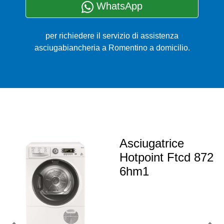
WhatsApp
per richiedere il servizio di assistenza
asciugabiancheria a Romentino a domicilio.
Asciugatrice
Hotpoint Ftcd 872
6hm1