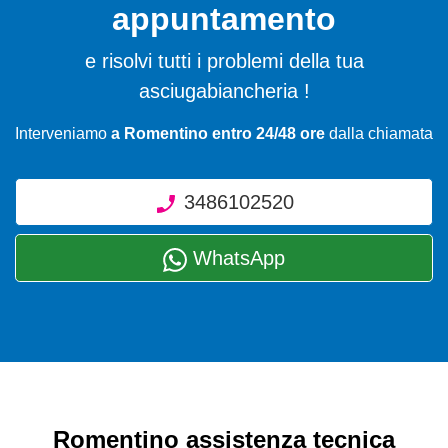
appuntamento
e risolvi tutti i problemi della tua
asciugabiancheria !
Interveniamo
a Romentino entro 24/48 ore
dalla chiamata
3486102520
WhatsApp
Romentino assistenza tecnica