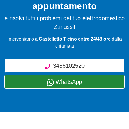
appuntamento
e risolvi tutti i problemi del tuo elettrodomestico
Zanussi!
Interveniamo
a Castelletto Ticino entro 24/48 ore
dalla
chiamata
3486102520
WhatsApp