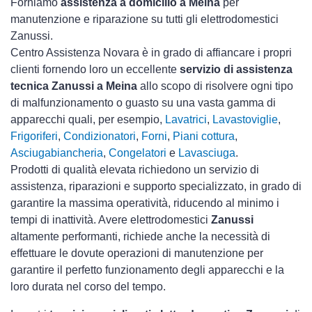
Forniamo
assistenza a domicilio a Meina
per
manutenzione e riparazione su tutti gli elettrodomestici
Zanussi.
Centro Assistenza Novara è in grado di affiancare i propri
clienti fornendo loro un eccellente
servizio di assistenza
tecnica Zanussi a Meina
allo scopo di risolvere ogni tipo
di malfunzionamento o guasto su una vasta gamma di
apparecchi quali, per esempio,
Lavatrici
,
Lavastoviglie
,
Frigoriferi
,
Condizionatori
,
Forni
,
Piani cottura
,
Asciugabiancheria
,
Congelatori
e
Lavasciuga
.
Prodotti di qualità elevata richiedono un servizio di
assistenza, riparazioni e supporto specializzato, in grado di
garantire la massima operatività, riducendo al minimo i
tempi di inattività. Avere elettrodomestici
Zanussi
altamente performanti, richiede anche la necessità di
effettuare le dovute operazioni di manutenzione per
garantire il perfetto funzionamento degli apparecchi e la
loro durata nel corso del tempo.