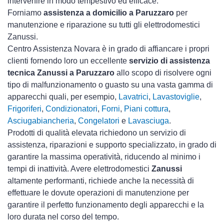
intervenire in modo tempestivo ed efficace.
Forniamo
assistenza a domicilio a Paruzzaro
per
manutenzione e riparazione su tutti gli elettrodomestici
Zanussi.
Centro Assistenza Novara è in grado di affiancare i propri
clienti fornendo loro un eccellente
servizio di assistenza
tecnica Zanussi a Paruzzaro
allo scopo di risolvere ogni
tipo di malfunzionamento o guasto su una vasta gamma di
apparecchi quali, per esempio,
Lavatrici
,
Lavastoviglie
,
Frigoriferi
,
Condizionatori
,
Forni
,
Piani cottura
,
Asciugabiancheria
,
Congelatori
e
Lavasciuga
.
Prodotti di qualità elevata richiedono un servizio di
assistenza, riparazioni e supporto specializzato, in grado di
garantire la massima operatività, riducendo al minimo i
tempi di inattività. Avere elettrodomestici
Zanussi
altamente performanti, richiede anche la necessità di
effettuare le dovute operazioni di manutenzione per
garantire il perfetto funzionamento degli apparecchi e la
loro durata nel corso del tempo.